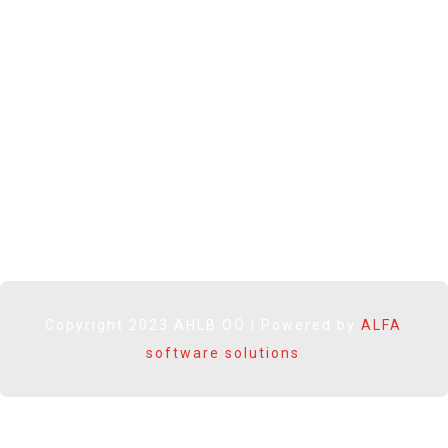
ÖCV
CV Ball
OÖMKV
Pro Watschinger
SOCIAL MEDIA
Copyright 2023 AHLB OÖ | Powered by
ALFA
software solutions