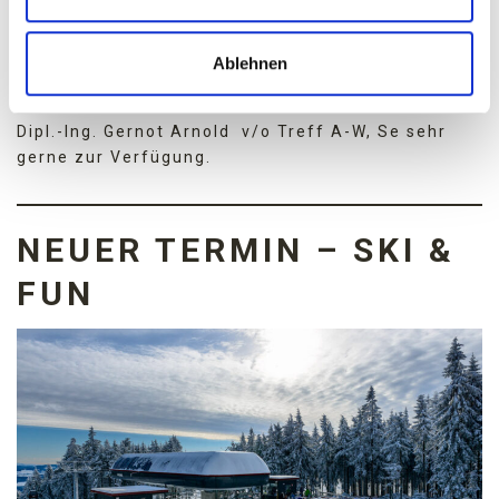
um 19:30 Uhr
.
Ablehnen
Wir freuen uns auf dein Kommen. Für nähere
Informationen steht dir unser Zirkelvorsitzender
Dipl.-Ing. Gernot Arnold v/o Treff A-W, Se sehr
gerne zur Verfügung.
NEUER TERMIN – SKI &
FUN