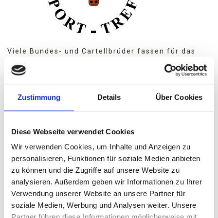
Viele Bundes- und Cartellbrüder fassen für das
neue Jahr „Gute Vorsätze“. Mehr für die
Gesundheit zu tun und mehr Bewegung zu
machen, ist oft mit dabei.
Zustimmung
Details
Über Cookies
Seit Mitte der 1970er Jahre treffen sich Bundes-
und Cartellbrüder zum gemeinsamen Sport.
Diese Webseite verwendet Cookies
Anfangs im Turnsaal der Volksschule St.
Magdalena, seit letztem Jahr in der Volksschule 2
Wir verwenden Cookies, um Inhalte und Anzeigen zu
in Dornach (Dornacherstraße 33, 4040 Linz). Die
personalisieren, Funktionen für soziale Medien anbieten
Läufergruppe startet zum Aufwärmen mit einem
zu können und die Zugriffe auf unsere Website zu
kurzen Ausdauerlauf im Freien, während sich der
analysieren. Außerdem geben wir Informationen zu Ihrer
Rest der coolen Gang in der Sporthalle aufwärmt.
Verwendung unserer Website an unsere Partner für
Unter Anleitung des Zirkelvorsitzenden wird nach
soziale Medien, Werbung und Analysen weiter. Unsere
dem Aufwärmen eine Gymnastikeinheit absolviert.
Partner führen diese Informationen möglicherweise mit