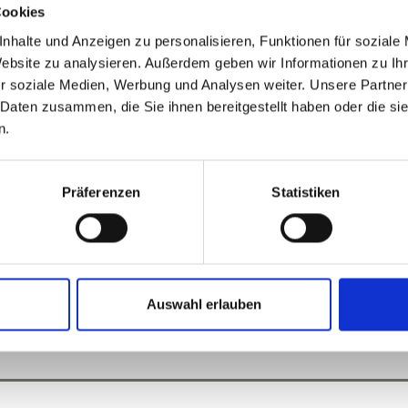
Cookies
r Straße 384, 4040 Linz)
nhalte und Anzeigen zu personalisieren, Funktionen für soziale
Website zu analysieren. Außerdem geben wir Informationen zu I
r soziale Medien, Werbung und Analysen weiter. Unsere Partner
 Daten zusammen, die Sie ihnen bereitgestellt haben oder die s
llegium Vini
n.
treuung unserer Kinder durch die OÖ Kinderwelt.
Präferenzen
Statistiken
dung für Erwachsene erst durch Zahlung des Kostenbei
00 0391 1856)
Auswahl erlauben