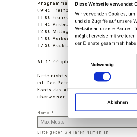
Programmablauf:
Diese Webseite verwendet 
09:45 Treffpunkt Linzer Zoo (Freistädte
Wir verwenden Cookies, um I
11:00 Frühschoppen beim Freiseder
und die Zugriffe auf unsere 
11:45 Andacht mit Abt Maximilian
Website an unsere Partner fü
12:00 Mittagessen
möglicherweise mit weiteren
14:00 Verkostung von OÖ Weinen mit Co
der Dienste gesammelt habe
17:30 Ausklang
Einwilligungsauswahl
Ab 11:00 gibt es beim Freiseder die Be
Notwendig
Bitte nicht vergessen, dass die Anmel
ist. Den Betrag bitte auf das
Konto des AHLBOÖ
(IBAN AT45 3400 00
überweisen
Ablehnen
Name
*
Bitte geben Sie Ihren Namen an